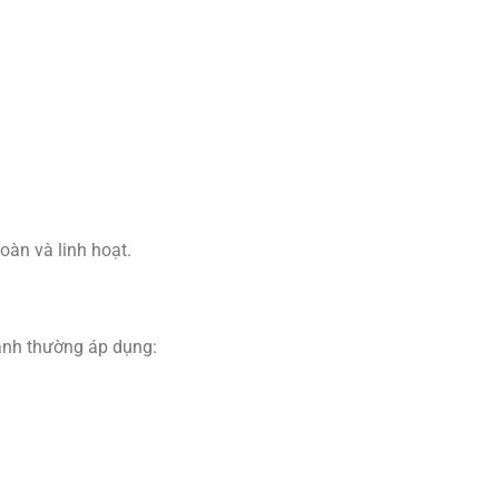
oàn và linh hoạt.
hành thường áp dụng: