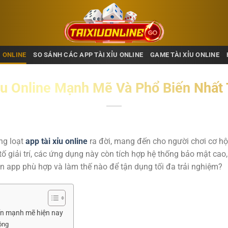
U ONLINE
SO SÁNH CÁC APP TÀI XỈU ONLINE
GAME TÀI XỈU ONLINE
Xỉu Online Mạnh Mẽ Và Phổ Biến Nhất
ng loạt
app tài xỉu online
ra đời, mang đến cho người chơi cơ hội
 tố giải trí, các ứng dụng này còn tích hợp hệ thống bảo mật ca
n app phù hợp và làm thế nào để tận dụng tối đa trải nghiệm?
riển mạnh mẽ hiện nay
động