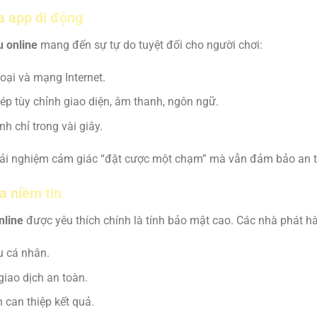
ua app di động
ỉu online
mang đến sự tự do tuyệt đối cho người chơi:
hoại và mạng Internet.
p tùy chỉnh giao diện, âm thanh, ngôn ngữ.
nh chỉ trong vài giây.
 trải nghiệm cảm giác “đặt cược một chạm” mà vẫn đảm bảo an t
a niềm tin
nline
được yêu thích chính là tính bảo mật cao. Các nhà phát 
u cá nhân.
giao dịch an toàn.
 can thiệp kết quả.