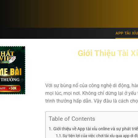
Bỏ
qua
nội
dung
APP TÀI XỈ
Giới Thiệu Tài 
Với sự bùng nổ của công nghệ di động, hà
mọi lúc, mọi nơi. Không chỉ dừng lại ở yếu
trình thưởng hấp dẫn. Vậy đâu là cách chọ
Table of Contents
Giới thiệu về App tài xỉu online và sự phát t
Sự tiện lợi của việc chơi tài xỉu qua app di 