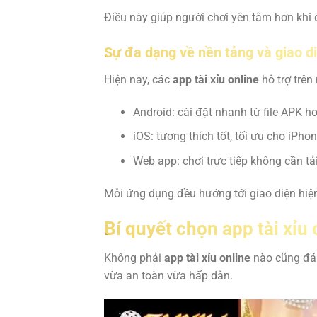
Điều này giúp người chơi yên tâm hơn khi đặ
Sự đa dạng về nền tảng và giao d
Hiện nay, các
app tài xỉu online
hỗ trợ trên
Android: cài đặt nhanh từ file APK h
iOS: tương thích tốt, tối ưu cho iPhon
Web app: chơi trực tiếp không cần tải
Mỗi ứng dụng đều hướng tới giao diện hiệ
Bí quyết chọn app tài xỉu 
Không phải
app tài xỉu online
nào cũng đán
vừa an toàn vừa hấp dẫn.