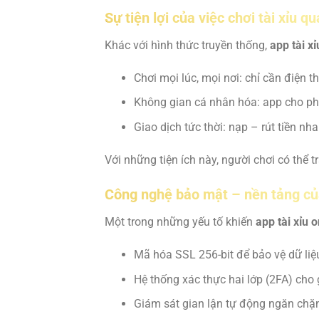
Sự tiện lợi của việc chơi tài xỉu q
Khác với hình thức truyền thống,
app tài x
Chơi mọi lúc, mọi nơi: chỉ cần điện t
Không gian cá nhân hóa: app cho phé
Giao dịch tức thời: nạp – rút tiền nha
Với những tiện ích này, người chơi có thể
Công nghệ bảo mật – nền tảng củ
Một trong những yếu tố khiến
app tài xỉu o
Mã hóa SSL 256-bit để bảo vệ dữ liệ
Hệ thống xác thực hai lớp (2FA) cho 
Giám sát gian lận tự động ngăn chặn