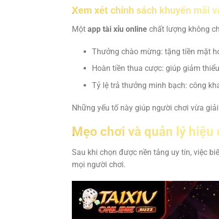
Xem xét chính sách khuyến mãi và
Một
app tài xỉu online
chất lượng không ch
Thưởng chào mừng: tặng tiền mặt ho
Hoàn tiền thua cược: giúp giảm thiểu r
Tỷ lệ trả thưởng minh bạch: công kh
Những yếu tố này giúp người chơi vừa giải t
Mẹo chơi và quản lý hiệu q
Sau khi chọn được nền tảng uy tín, việc b
mọi người chơi.