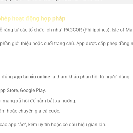
y phép hoạt động hợp pháp
rõ ràng từ các tổ chức lớn như: PAGCOR (Philippines); Isle of 
ở phần giới thiệu hoặc cuối trang chủ. App được cấp phép đồng 
n đúng
app tài xỉu online
là tham khảo phản hồi từ người dùng:
pp Store, Google Play.
ên mạng xã hội để nắm bắt xu hướng.
năm hoặc chuyên gia cá cược.
ác app “ảo”, kém uy tín hoặc có dấu hiệu gian lận.