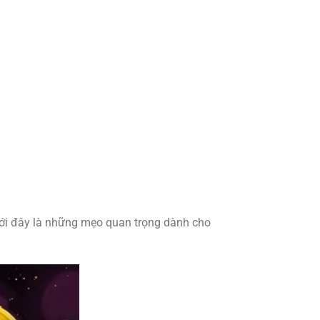
Dưới đây là những mẹo quan trọng dành cho