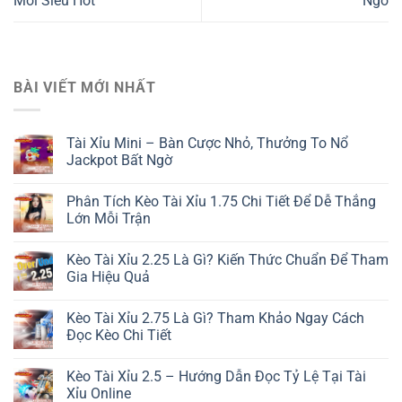
Mới Siêu Hot
Ngờ
BÀI VIẾT MỚI NHẤT
Tài Xỉu Mini – Bàn Cược Nhỏ, Thưởng To Nổ
Jackpot Bất Ngờ
Phân Tích Kèo Tài Xỉu 1.75 Chi Tiết Để Dễ Thắng
Lớn Mỗi Trận
Kèo Tài Xỉu 2.25 Là Gì? Kiến Thức Chuẩn Để Tham
Gia Hiệu Quả
Kèo Tài Xỉu 2.75 Là Gì? Tham Khảo Ngay Cách
Đọc Kèo Chi Tiết
Kèo Tài Xỉu 2.5 – Hướng Dẫn Đọc Tỷ Lệ Tại Tài
Xỉu Online