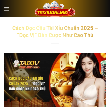
Bỏ
qua
nội
dung
Cách Đọc Cầu Tài Xỉu Chuẩn 2025 –
“Đọc Vị” Bàn Cược Như Cao Thủ