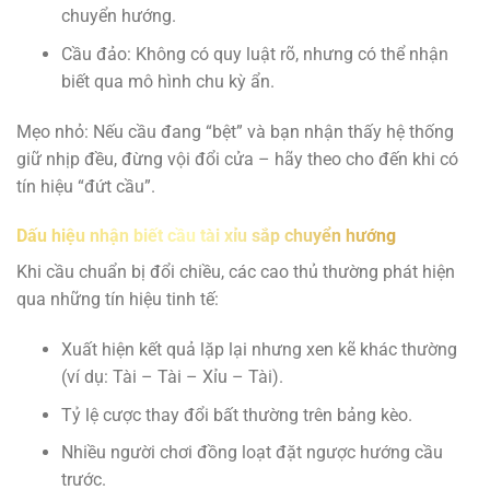
chuyển hướng.
Cầu đảo: Không có quy luật rõ, nhưng có thể nhận
biết qua mô hình chu kỳ ẩn.
Mẹo nhỏ: Nếu cầu đang “bệt” và bạn nhận thấy hệ thống
giữ nhịp đều, đừng vội đổi cửa – hãy theo cho đến khi có
tín hiệu “đứt cầu”.
Dấu hiệu nhận biết cầu tài xỉu sắp chuyển hướng
Khi cầu chuẩn bị đổi chiều, các cao thủ thường phát hiện
qua những tín hiệu tinh tế:
Xuất hiện kết quả lặp lại nhưng xen kẽ khác thường
(ví dụ: Tài – Tài – Xỉu – Tài).
Tỷ lệ cược thay đổi bất thường trên bảng kèo.
Nhiều người chơi đồng loạt đặt ngược hướng cầu
trước.