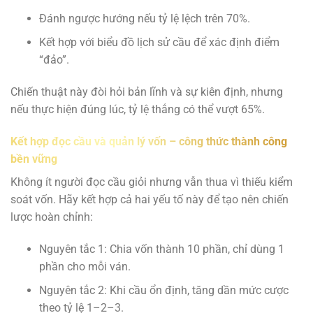
Đánh ngược hướng nếu tỷ lệ lệch trên 70%.
Kết hợp với biểu đồ lịch sử cầu để xác định điểm
“đảo”.
Chiến thuật này đòi hỏi bản lĩnh và sự kiên định, nhưng
nếu thực hiện đúng lúc, tỷ lệ thắng có thể vượt 65%.
Kết hợp đọc cầu và quản lý vốn – công thức thành công
bền vững
Không ít người đọc cầu giỏi nhưng vẫn thua vì thiếu kiểm
soát vốn. Hãy kết hợp cả hai yếu tố này để tạo nên chiến
lược hoàn chỉnh:
Nguyên tắc 1: Chia vốn thành 10 phần, chỉ dùng 1
phần cho mỗi ván.
Nguyên tắc 2: Khi cầu ổn định, tăng dần mức cược
theo tỷ lệ 1–2–3.