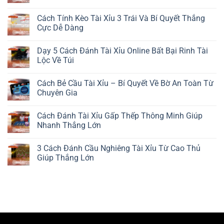
Cách Tính Kèo Tài Xỉu 3 Trái Và Bí Quyết Thắng
Cực Dễ Dàng
Dạy 5 Cách Đánh Tài Xỉu Online Bất Bại Rinh Tài
Lộc Về Túi
Cách Bẻ Cầu Tài Xỉu – Bí Quyết Về Bờ An Toàn Từ
Chuyên Gia
Cách Đánh Tài Xỉu Gấp Thếp Thông Minh Giúp
Nhanh Thắng Lớn
3 Cách Đánh Cầu Nghiêng Tài Xỉu Từ Cao Thủ
Giúp Thắng Lớn