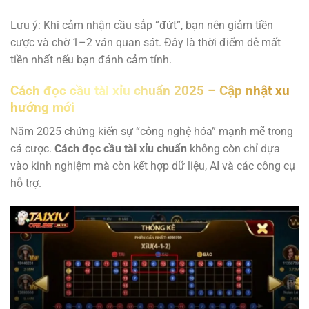
Lưu ý: Khi cảm nhận cầu sắp “đứt”, bạn nên giảm tiền
cược và chờ 1–2 ván quan sát. Đây là thời điểm dễ mất
tiền nhất nếu bạn đánh cảm tính.
Cách đọc cầu tài xỉu chuẩn 2025 – Cập nhật xu
hướng mới
Năm 2025 chứng kiến sự “công nghệ hóa” mạnh mẽ trong
cá cược.
Cách đọc cầu tài xỉu chuẩn
không còn chỉ dựa
vào kinh nghiệm mà còn kết hợp dữ liệu, AI và các công cụ
hỗ trợ.