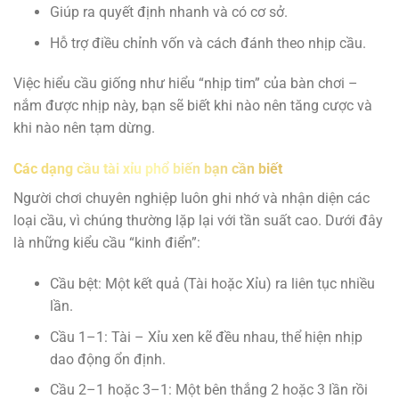
Giúp ra quyết định nhanh và có cơ sở.
Hỗ trợ điều chỉnh vốn và cách đánh theo nhịp cầu.
Việc hiểu cầu giống như hiểu “nhịp tim” của bàn chơi –
nắm được nhịp này, bạn sẽ biết khi nào nên tăng cược và
khi nào nên tạm dừng.
Các dạng cầu tài xỉu phổ biến bạn cần biết
Người chơi chuyên nghiệp luôn ghi nhớ và nhận diện các
loại cầu, vì chúng thường lặp lại với tần suất cao. Dưới đây
là những kiểu cầu “kinh điển”:
Cầu bệt: Một kết quả (Tài hoặc Xỉu) ra liên tục nhiều
lần.
Cầu 1–1: Tài – Xỉu xen kẽ đều nhau, thể hiện nhịp
dao động ổn định.
Cầu 2–1 hoặc 3–1: Một bên thắng 2 hoặc 3 lần rồi