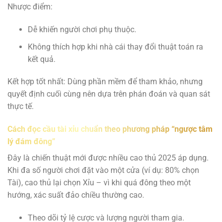
Nhược điểm:
Dễ khiến người chơi phụ thuộc.
Không thích hợp khi nhà cái thay đổi thuật toán ra
kết quả.
Kết hợp tốt nhất: Dùng phần mềm để tham khảo, nhưng
quyết định cuối cùng nên dựa trên phán đoán và quan sát
thực tế.
Cách đọc cầu tài xỉu chuẩn theo phương pháp “ngược tâm
lý đám đông”
Đây là chiến thuật mới được nhiều cao thủ 2025 áp dụng.
Khi đa số người chơi đặt vào một cửa (ví dụ: 80% chọn
Tài), cao thủ lại chọn Xỉu – vì khi quá đông theo một
hướng, xác suất đảo chiều thường cao.
Theo dõi tỷ lệ cược và lượng người tham gia.