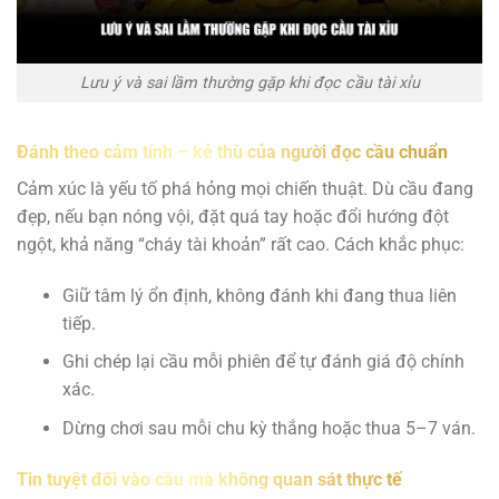
Lưu ý và sai lầm thường gặp khi đọc cầu tài xỉu
Đánh theo cảm tính – kẻ thù của người đọc cầu chuẩn
Cảm xúc là yếu tố phá hỏng mọi chiến thuật. Dù cầu đang
đẹp, nếu bạn nóng vội, đặt quá tay hoặc đổi hướng đột
ngột, khả năng “cháy tài khoản” rất cao. Cách khắc phục:
Giữ tâm lý ổn định, không đánh khi đang thua liên
tiếp.
Ghi chép lại cầu mỗi phiên để tự đánh giá độ chính
xác.
Dừng chơi sau mỗi chu kỳ thắng hoặc thua 5–7 ván.
Tin tuyệt đối vào cầu mà không quan sát thực tế