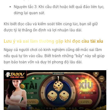
Nguyên tắc 3: Khi cầu đứt hoặc kết quả đảo liên tục,
dừng lại quan sát.
Khi biết đọc cầu và kiểm soát tiền cùng lúc, bạn sẽ giữ
được tỷ lệ thắng ổn định và lợi nhuận lâu dài.
Lưu ý và sai lầm thường gặp khi đọc cầu tài xỉu
Ngay cả người chơi có kinh nghiệm cũng dễ mắc sai lầm
nếu quá tự tin vào cầu. Biết tránh những “bẫy” này sẽ giúp
bạn bảo toàn vốn và duy trì phong độ lâu dài.