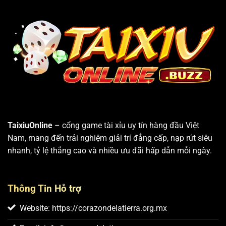
TaixiuOnline
– cổng game tài xỉu uy tín hàng đầu Việt
Nam, mang đến trải nghiệm giải trí đẳng cấp, nạp rút siêu
nhanh, tỷ lệ thắng cao và nhiều ưu đãi hấp dẫn mỗi ngày.
Thông Tin Hỗ trợ
Website: https://corazondelatierra.org.mx