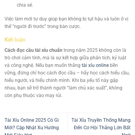
chia sẻ.
Việc làm mới tư duy giúp bạn không bị tụt hậu và luôn ở vị
thế “người đi trước” trong bàn cược.
Kết luận
Cách đọc cầu tài xỉu chuẩn
trong năm 2025 không còn là
trò chơi cảm tính, mà là sự kết hợp giữa phân tích, kỷ luật
và công nghệ. Nếu bạn muốn thắng
tài xỉu online
bền
vững, đừng chỉ học cách đọc cầu – hãy học cách hiểu cầu,
hiểu người, và hiểu chính mình. Khi ba yếu tố này gặp
nhau, bạn sẽ trở thành người “làm chủ xác suất”, không
còn phụ thuộc vào may rủi.
Tài Xỉu Online 2025 Có Gì
Tài Xỉu Truyền Thống Mang
Mới? Cập Nhật Xu Hướng
Đến Cơ Hội Thắng Lớn Bất