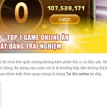
ó lối chơi đơn giản nhưng không kém phần thú vị và đặc sắc. M
h động, đa dạng cửa cược với tỷ lệ thưởng hấp dẫn không thể 
ham khảo kiến thức quan trọng từ trang
Tài Xỉu online
tại đây.