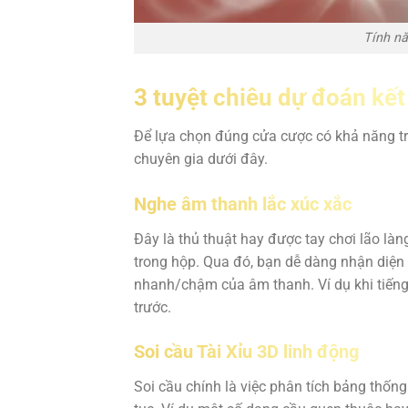
Tính nă
3 tuyệt chiêu dự đoán kết
Để lựa chọn đúng cửa cược có khả năng tr
chuyên gia dưới đây.
Nghe âm thanh lắc xúc xắc
Đây là thủ thuật hay được tay chơi lão là
trong hộp. Qua đó, bạn dễ dàng nhận diện 
nhanh/chậm của âm thanh. Ví dụ khi tiếng l
trước.
Soi cầu Tài Xỉu 3D linh động
Soi cầu chính là việc phân tích bảng thống