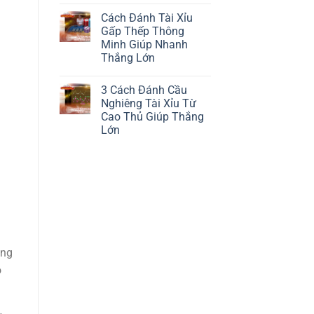
Cách Đánh Tài Xỉu
Gấp Thếp Thông
Minh Giúp Nhanh
Thắng Lớn
3 Cách Đánh Cầu
Nghiêng Tài Xỉu Từ
Cao Thủ Giúp Thắng
Lớn
ụng
ô