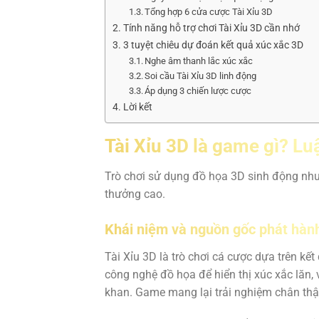
Tổng hợp 6 cửa cược Tài Xỉu 3D
Tính năng hỗ trợ chơi Tài Xỉu 3D cần nhớ
3 tuyệt chiêu dự đoán kết quả xúc xắc 3D
Nghe âm thanh lắc xúc xắc
Soi cầu Tài Xỉu 3D linh động
Áp dụng 3 chiến lược cược
Lời kết
Tài Xỉu 3D là game gì? Luậ
Trò chơi sử dụng đồ họa 3D sinh động như 
thưởng cao.
Khái niệm và nguồn gốc phát hà
Tài Xỉu 3D là trò chơi cá cược dựa trên k
công nghệ đồ họa để hiển thị xúc xắc lăn, 
khan. Game mang lại trải nghiệm chân thật