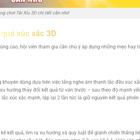
ng chơi Tài Xỉu 3D chi tiết cần nhớ
 quả xúc xắc 3D
úng cao, hội viên tham gia cần chú ý áp dụng những mẹo hay t
ng khuyên dùng dựa trên việc lắng nghe âm thanh lắc đều xúc xắ
xu hướng thay đổi kết quả từ ván trước – sau theo độ mạnh yếu
ắc xúc xắc mạnh, lặp lại 2 lần tức là giữ nguyên kết quả phiên
 kê kết quả, tìm ra xu hướng và quy luật để giành chiến thắng li