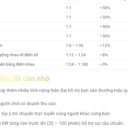
1:1
~50%
1:1
~50%
1:1
~50%
1:1
~50%
ểm
1:6 – 1:50
~12%
giống nhau về điểm số
1:12 – 1:24
~8%
hiện bằng điểm nhau
1:24 – 1:180
~3%
 Xỉu 3D cần nhớ
hợp thêm nhiều tính năng hiện đại hỗ trợ bạn săn thưởng hiệu q
gười chơi có doanh thu cao.
 tùy ý trò chuyện trực tuyến cùng người khác cùng bàn.
 tiết từng ván trước đó (20 – 100 phiên) hỗ trợ soi cầu chuẩn.