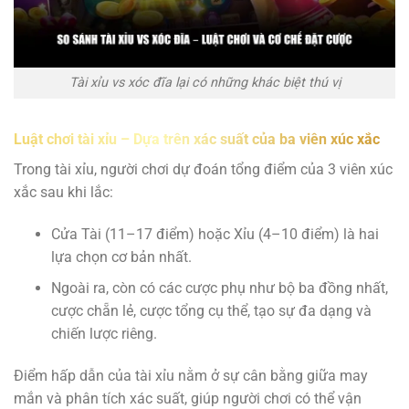
Tài xỉu vs xóc đĩa lại có những khác biệt thú vị
Luật chơi tài xỉu – Dựa trên xác suất của ba viên xúc xắc
Trong tài xỉu, người chơi dự đoán tổng điểm của 3 viên xúc
xắc sau khi lắc:
Cửa Tài (11–17 điểm) hoặc Xỉu (4–10 điểm) là hai
lựa chọn cơ bản nhất.
Ngoài ra, còn có các cược phụ như bộ ba đồng nhất,
cược chẵn lẻ, cược tổng cụ thể, tạo sự đa dạng và
chiến lược riêng.
Điểm hấp dẫn của tài xỉu nằm ở sự cân bằng giữa may
mắn và phân tích xác suất, giúp người chơi có thể vận