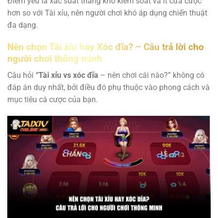
Điểm yếu là xác suất thắng khó kiểm soát và ít cửa cược
hơn so với Tài xỉu, nên người chơi khó áp dụng chiến thuật
đa dạng.
Nên chọn Tài xỉu hay Xóc đĩa? – Câu trả lời cho
người chơi thông minh
Câu hỏi
“Tài xỉu vs xóc đĩa
– nên chơi cái nào?” không có
đáp án duy nhất, bởi điều đó phụ thuộc vào phong cách và
mục tiêu cá cược của bạn.