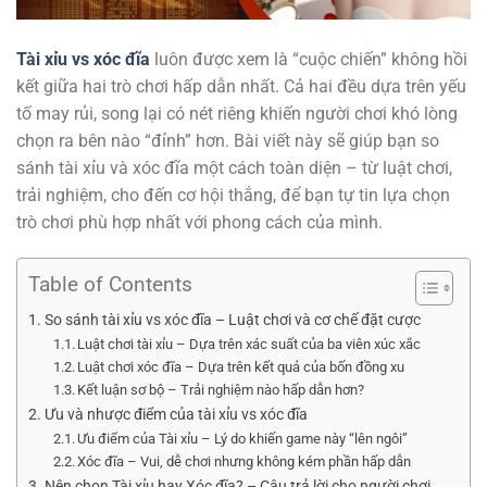
Tài xỉu vs xóc đĩa
luôn được xem là “cuộc chiến” không hồi
kết giữa hai trò chơi hấp dẫn nhất. Cả hai đều dựa trên yếu
tố may rủi, song lại có nét riêng khiến người chơi khó lòng
chọn ra bên nào “đỉnh” hơn. Bài viết này sẽ giúp bạn so
sánh tài xỉu và xóc đĩa một cách toàn diện – từ luật chơi,
trải nghiệm, cho đến cơ hội thắng, để bạn tự tin lựa chọn
trò chơi phù hợp nhất với phong cách của mình.
Table of Contents
So sánh tài xỉu vs xóc đĩa – Luật chơi và cơ chế đặt cược
Luật chơi tài xỉu – Dựa trên xác suất của ba viên xúc xắc
Luật chơi xóc đĩa – Dựa trên kết quả của bốn đồng xu
Kết luận sơ bộ – Trải nghiệm nào hấp dẫn hơn?
Ưu và nhược điểm của tài xỉu vs xóc đĩa
Ưu điểm của Tài xỉu – Lý do khiến game này “lên ngôi”
Xóc đĩa – Vui, dễ chơi nhưng không kém phần hấp dẫn
Nên chọn Tài xỉu hay Xóc đĩa? – Câu trả lời cho người chơi