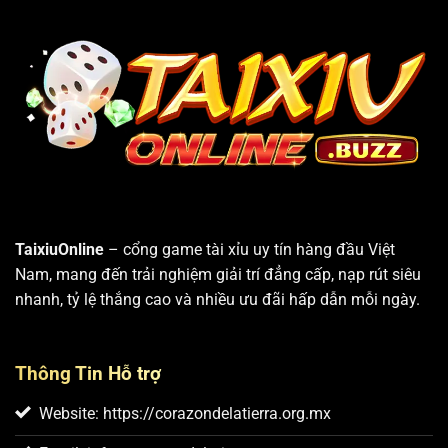
TaixiuOnline
– cổng game tài xỉu uy tín hàng đầu Việt
Nam, mang đến trải nghiệm giải trí đẳng cấp, nạp rút siêu
nhanh, tỷ lệ thắng cao và nhiều ưu đãi hấp dẫn mỗi ngày.
Thông Tin Hỗ trợ
Website: https://corazondelatierra.org.mx