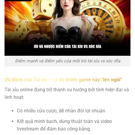
Điểm mạnh và điểm yếu của mỗi trò tài xỉu vs xóc đĩa
Ưu điểm của Tài xỉu – Lý do khiến game này “lên ngôi”
Tài xỉu online đang trở thành xu hướng bởi tính hiện đại và
linh hoạt:
Có nhiều cửa cược, dễ nhân đôi lợi nhuận.
Kết quả minh bạch, dùng thuật toán và video
livestream để đảm bảo công bằng.