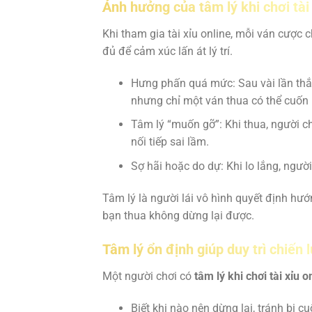
Ảnh hưởng của tâm lý khi chơi tài
Khi tham gia tài xỉu online, mỗi ván cược 
đủ để cảm xúc lấn át lý trí.
Hưng phấn quá mức: Sau vài lần thắng
nhưng chỉ một ván thua có thể cuốn 
Tâm lý “muốn gỡ”: Khi thua, người chơ
nối tiếp sai lầm.
Sợ hãi hoặc do dự: Khi lo lắng, người
Tâm lý là người lái vô hình quyết định hư
bạn thua không dừng lại được.
Tâm lý ổn định giúp duy trì chiến 
Một người chơi có
tâm lý khi chơi tài xỉu o
Biết khi nào nên dừng lại, tránh bị c