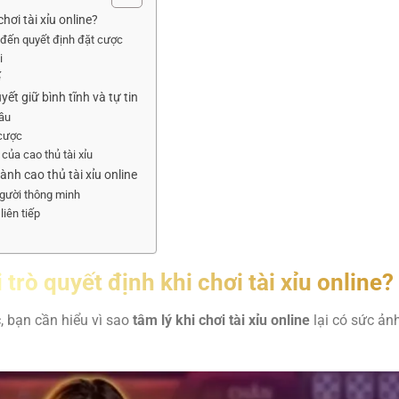
chơi tài xỉu online?
e đến quyết định đặt cược
i
ế
uyết giữ bình tĩnh và tự tin
đầu
 cược
của cao thủ tài xỉu
nh cao thủ tài xỉu online
người thông minh
liên tiếp
 trò quyết định khi chơi tài xỉu online?
, bạn cần hiểu vì sao
tâm lý khi chơi tài xỉu online
lại có sức ản