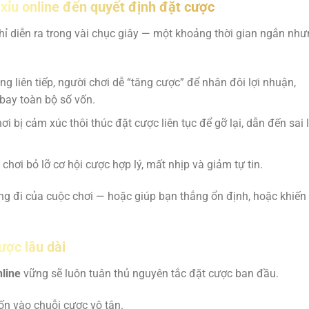
 xỉu online đến quyết định đặt cược
chỉ diễn ra trong vài chục giây — một khoảng thời gian ngắn nh
 liên tiếp, người chơi dễ “tăng cược” để nhân đôi lợi nhuận,
bay toàn bộ số vốn.
i bị cảm xúc thôi thúc đặt cược liên tục để gỡ lại, dẫn đến sai
 chơi bỏ lỡ cơ hội cược hợp lý, mất nhịp và giảm tự tin.
ớng đi của cuộc chơi — hoặc giúp bạn thắng ổn định, hoặc khiến
lược lâu dài
nline
vững sẽ luôn tuân thủ nguyên tắc đặt cược ban đầu.
uốn vào chuỗi cược vô tận.