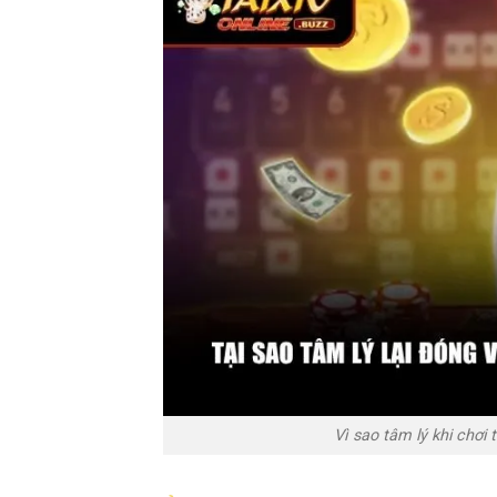
Vì sao tâm lý khi chơi 