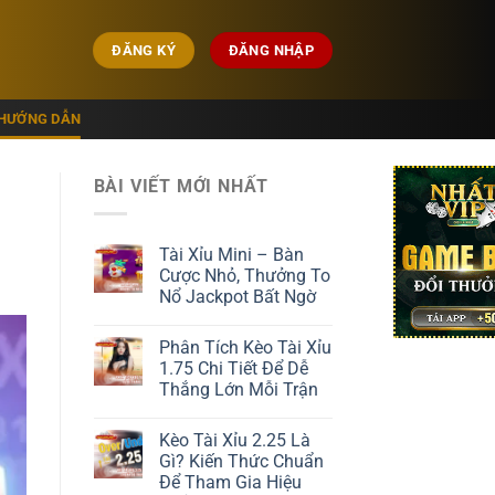
ĐĂNG KÝ
ĐĂNG NHẬP
HƯỚNG DẪN
BÀI VIẾT MỚI NHẤT
Tài Xỉu Mini – Bàn
Cược Nhỏ, Thưởng To
Nổ Jackpot Bất Ngờ
Phân Tích Kèo Tài Xỉu
1.75 Chi Tiết Để Dễ
Thắng Lớn Mỗi Trận
Kèo Tài Xỉu 2.25 Là
Gì? Kiến Thức Chuẩn
Để Tham Gia Hiệu