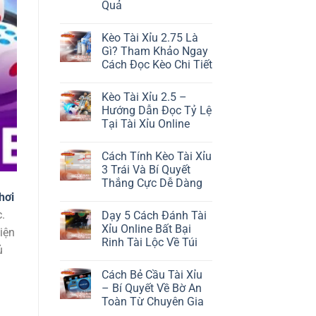
Quả
Kèo Tài Xỉu 2.75 Là
Gì? Tham Khảo Ngay
Cách Đọc Kèo Chi Tiết
Kèo Tài Xỉu 2.5 –
Hướng Dẫn Đọc Tỷ Lệ
Tại Tài Xỉu Online
Cách Tính Kèo Tài Xỉu
3 Trái Và Bí Quyết
Thắng Cực Dễ Dàng
hơi
.
Dạy 5 Cách Đánh Tài
Xỉu Online Bất Bại
iện
Rinh Tài Lộc Về Túi
ủ
Cách Bẻ Cầu Tài Xỉu
– Bí Quyết Về Bờ An
Toàn Từ Chuyên Gia