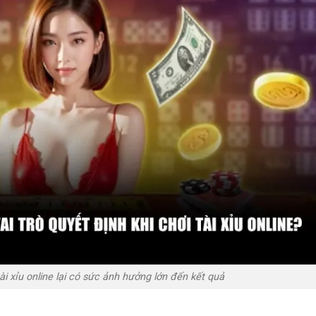
tài xỉu online lại có sức ảnh hưởng lớn đến kết quả